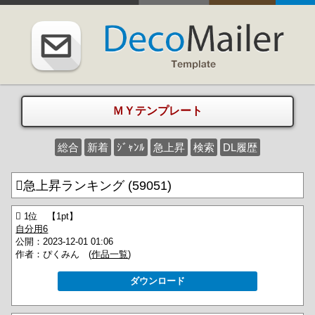
ＭＹテンプレート
総合
新着
ｼﾞｬﾝﾙ
急上昇
検索
DL履歴
急上昇ランキング (59051)
 1位 【1pt】
自分用6
公開：2023-12-01 01:06
作者：ぴくみん (
作品一覧
)
ダウンロード